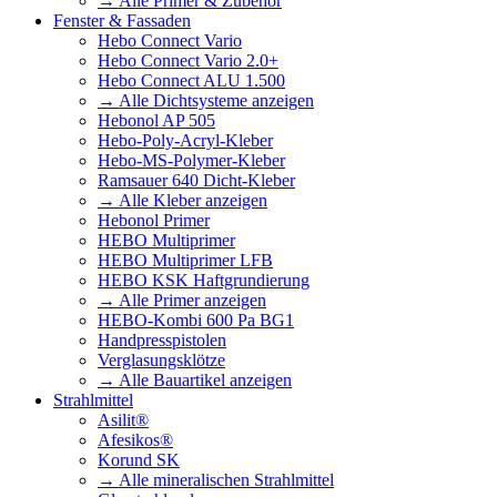
→ Alle Primer & Zubehör
Fenster & Fassaden
Hebo Connect Vario
Hebo Connect Vario 2.0+
Hebo Connect ALU 1.500
→ Alle Dichtsysteme anzeigen
Hebonol AP 505
Hebo-Poly-Acryl-Kleber
Hebo-MS-Polymer-Kleber
Ramsauer 640 Dicht-Kleber
→ Alle Kleber anzeigen
Hebonol Primer
HEBO Multiprimer
HEBO Multiprimer LFB
HEBO KSK Haftgrundierung
→ Alle Primer anzeigen
HEBO-Kombi 600 Pa BG1
Handpresspistolen
Verglasungsklötze
→ Alle Bauartikel anzeigen
Strahlmittel
Asilit®
Afesikos®
Korund SK
→ Alle mineralischen Strahlmittel