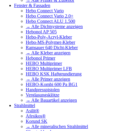
→ Alle Primer & Zubehör
Fenster & Fassaden
Hebo Connect Vario
Hebo Connect Vario 2.0+
Hebo Connect ALU 1.500
→ Alle Dichtsysteme anzeigen
Hebonol AP 505
Hebo-Poly-Acryl-Kleber
Hebo-MS-Polymer-Kleber
Ramsauer 640 Dicht-Kleber
→ Alle Kleber anzeigen
Hebonol Primer
HEBO Multiprimer
HEBO Multiprimer LFB
HEBO KSK Haftgrundierung
→ Alle Primer anzeigen
HEBO-Kombi 600 Pa BG1
Handpresspistolen
Verglasungsklötze
→ Alle Bauartikel anzeigen
Strahlmittel
Asilit®
Afesikos®
Korund SK
→ Alle mineralischen Strahlmittel