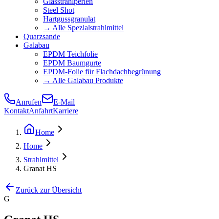
Glasstrahlperlen
Steel Shot
Hartgussgranulat
→ Alle Spezialstrahlmittel
Quarzsande
Galabau
EPDM Teichfolie
EPDM Baumgurte
EPDM-Folie für Flachdachbegrünung
→ Alle Galabau Produkte
Anrufen
E-Mail
Kontakt
Anfahrt
Karriere
Home
Home
Strahlmittel
Granat HS
Zurück zur Übersicht
G