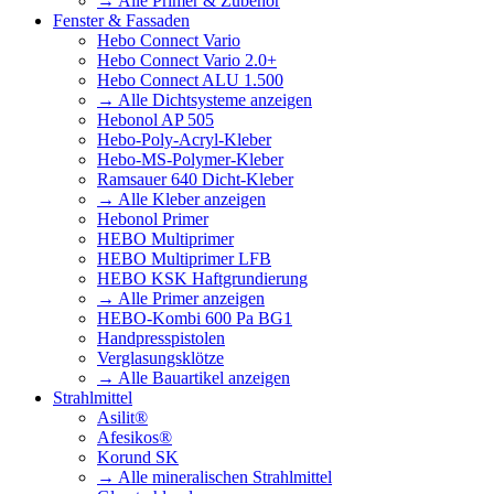
→ Alle Primer & Zubehör
Fenster & Fassaden
Hebo Connect Vario
Hebo Connect Vario 2.0+
Hebo Connect ALU 1.500
→ Alle Dichtsysteme anzeigen
Hebonol AP 505
Hebo-Poly-Acryl-Kleber
Hebo-MS-Polymer-Kleber
Ramsauer 640 Dicht-Kleber
→ Alle Kleber anzeigen
Hebonol Primer
HEBO Multiprimer
HEBO Multiprimer LFB
HEBO KSK Haftgrundierung
→ Alle Primer anzeigen
HEBO-Kombi 600 Pa BG1
Handpresspistolen
Verglasungsklötze
→ Alle Bauartikel anzeigen
Strahlmittel
Asilit®
Afesikos®
Korund SK
→ Alle mineralischen Strahlmittel